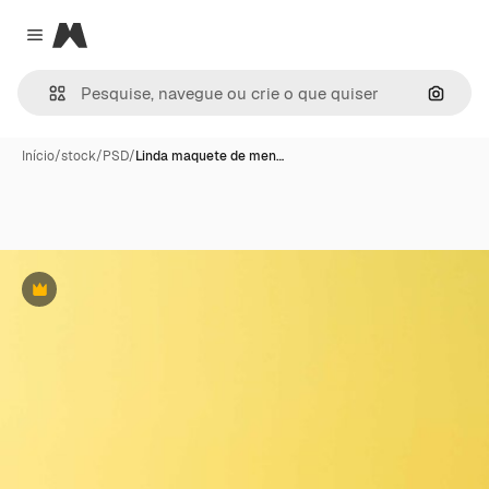
Magnific
Close menu
Pesqui
Início
/
stock
/
PSD
/
Linda maquete de men…
Premium