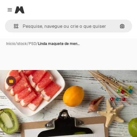
Magnific
Close menu
Pesqui
Início
/
stock
/
PSD
/
Linda maquete de men…
Premium