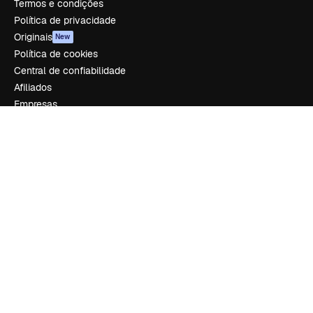
Termos e condições
Política de privacidade
Originais
New
Política de cookies
Central de confiabilidade
Afiliados
Empresas
Empresa
Preços
Sobre nós
Reviews
Emprego
Tendências de pesquisa
Blog
Eventos
Slidesgo
Vender conteúdo
Sala de imprensa