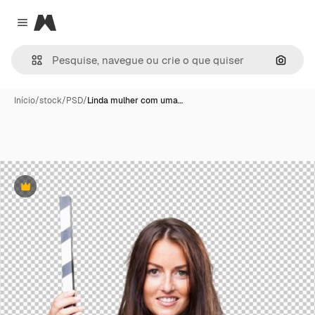
Magnific
Close menu
Pesqui
Início
/
stock
/
PSD
/
Linda mulher com uma…
Premium