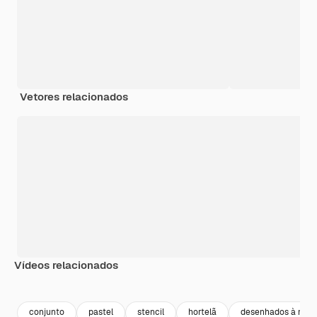
Vetores relacionados
Vídeos relacionados
Premium
Premium
Premium
Premium
conjunto
pastel
stencil
hortelã
desenhados à mão