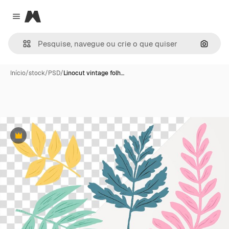
Magnific
Close menu
Pesqui
Início
/
stock
/
PSD
/
Linocut vintage folh…
Premium