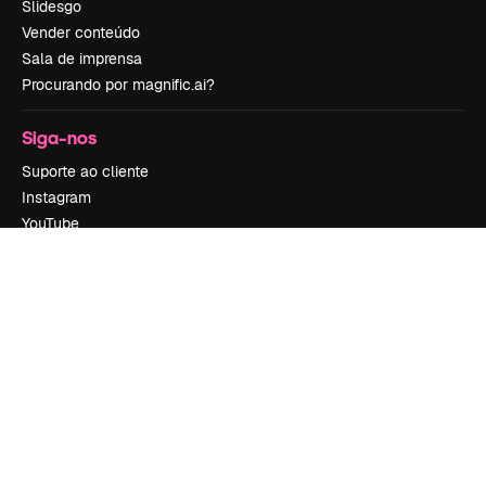
Slidesgo
Vender conteúdo
Sala de imprensa
Procurando por magnific.ai?
Siga-nos
Suporte ao cliente
Instagram
YouTube
LinkedIn
TikTok
Discord
X
Reddit
Copyright © 2010-
2026
Freepik Company S.L.U.
Todos os direitos
reservados
.