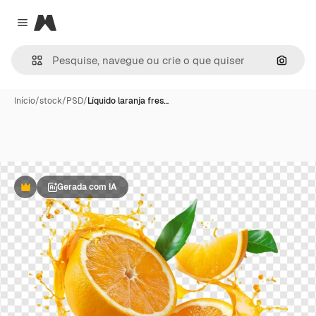
Magnific
Close menu
Pesqui
Início
/
stock
/
PSD
/
Líquido laranja fres…
Gerada com IA
Premium