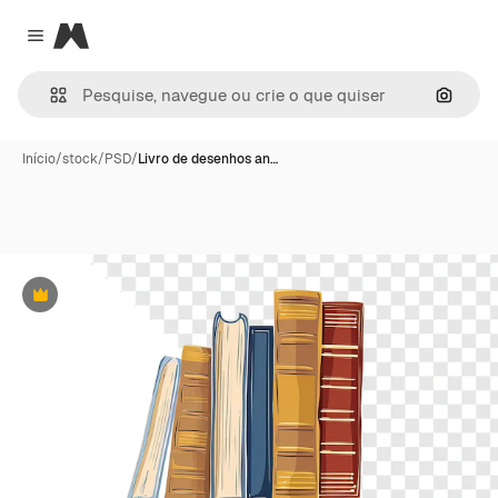
Magnific
Close menu
Pesqui
Início
/
stock
/
PSD
/
Livro de desenhos an…
Premium