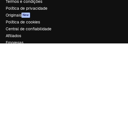
Termos e condições
Política de privacidade
Originais
New
Política de cookies
Central de confiabilidade
Afiliados
Empresas
Empresa
Preços
Sobre nós
Reviews
Emprego
Tendências de pesquisa
Blog
Eventos
Slidesgo
Vender conteúdo
Sala de imprensa