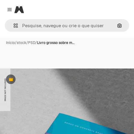
Magnific
Close menu
Pesqui
Início
/
stock
/
PSD
/
Livro grosso sobre m…
Premium