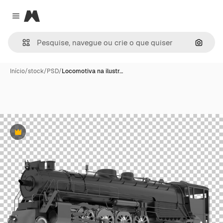
Magnific
Close menu
Pesqui
Início
/
stock
/
PSD
/
Locomotiva na ilustr…
Premium