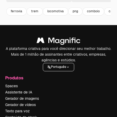
ferrovia
trem
locomotiva
png
comboio
car 
A plataforma criativa para você direcionar seu melhor trabalho.
Mais de 1 milhão de assinantes entre criativos, empresas,
agências e estúdios.
Português
Produtos
Spaces
Assistente de IA
Gerador de imagens
Gerador de vídeos
Texto para voz