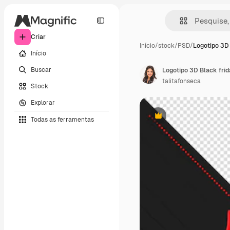
Criar
Início
/
stock
/
PSD
/
Logotipo 3D 
Início
Buscar
Logotipo 3D Black fri
talitafonseca
Stock
Explorar
Todas as ferramentas
Premium