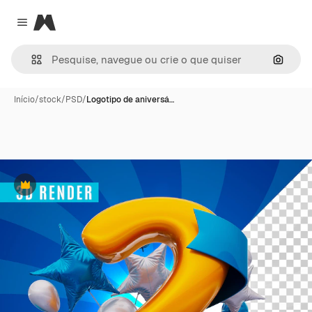
Magnific
Close menu
Pesqui
Início
/
stock
/
PSD
/
Logotipo de aniversá…
Premium