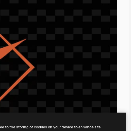
ree to the storing of cookies on your device to enhance site
nosso
gerador de imagens com IA.