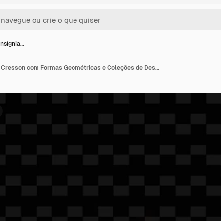
Insígnia…
Logotipo de Insígnia de Cresson com Formas Geométricas e Coleções de Design Vector de Ervas da Natureza de Uvas de Pássaro