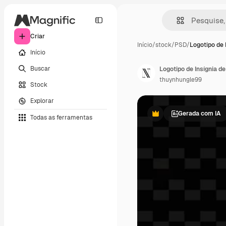
Criar
Início
/
stock
/
PSD
/
Logotipo de 
Início
Buscar
thuynhungle99
Stock
Explorar
Gerada com IA
Todas as ferramentas
Premium