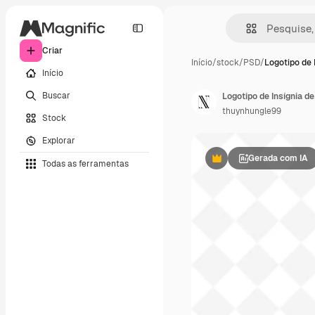
Criar
Início
/
stock
/
PSD
/
Logotipo de 
Início
Buscar
thuynhungle99
Stock
Explorar
Gerada com IA
Todas as ferramentas
Premium