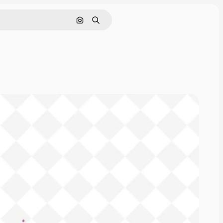
Pesquisar por imagem
Buscar