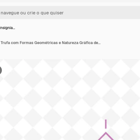
Insígnia…
Logotipo de Insígnia de Trufa com Formas Geométricas e Natureza Gráfica de Pássaros Coleções de Design Vector de Ervas