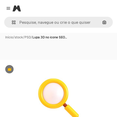
Magnific
Close menu
Pesqui
Início
/
stock
/
PSD
/
Lupa 3D no ícone SEO…
Premium