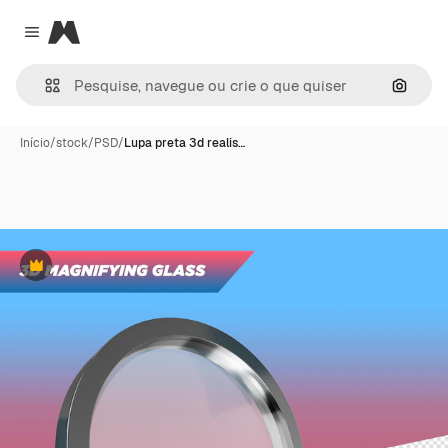
Magnific
Close menu
Pesqui
Início
/
stock
/
PSD
/
Lupa preta 3d realis…
Premium