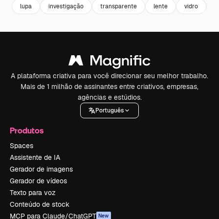
lupa
investigação
transparente
lente
vidro
s
A plataforma criativa para você direcionar seu melhor trabalho.
Mais de 1 milhão de assinantes entre criativos, empresas,
agências e estúdios.
Português
Produtos
Spaces
Assistente de IA
Gerador de imagens
Gerador de vídeos
Texto para voz
Conteúdo de stock
MCP para Claude/ChatGPT
New