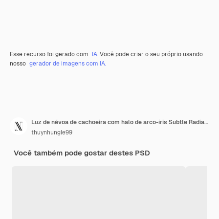
Esse recurso foi gerado com
IA
. Você pode criar o seu próprio usando
nosso
gerador de imagens com IA.
Luz de névoa de cachoeira com halo de arco-íris Subtle Radiant Enhance PNG Y2K Design de efeito de luz de néon
thuynhungle99
Você também pode gostar destes PSD