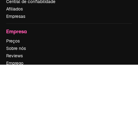
Central de confiabilidade
Afiliados
Empresas
Empresa
Preços
Sobre nós
Reviews
Emprego
Tendências de pesquisa
Blog
Eventos
Slidesgo
Vender conteúdo
Sala de imprensa
Procurando por magnific.ai?
Siga-nos