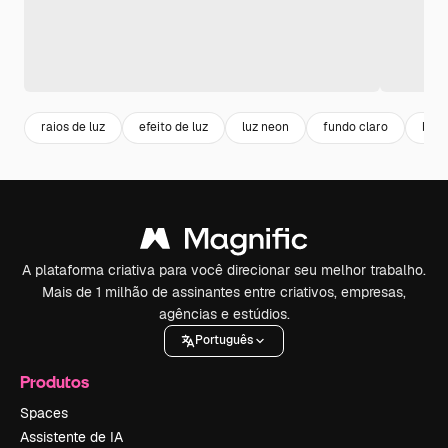
raios de luz
efeito de luz
luz neon
fundo claro
bril
A plataforma criativa para você direcionar seu melhor trabalho.
Mais de 1 milhão de assinantes entre criativos, empresas,
agências e estúdios.
Português
Produtos
Spaces
Assistente de IA