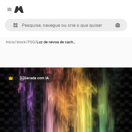
Magnific
Close menu
Pesqui
Início
/
stock
/
PSD
/
Luz de névoa de cach…
Gerada com IA
Premium