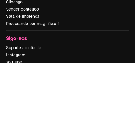
Slidesgo
Vender conteúdo
Sala de imprensa
Procurando por magnific.ai?
Siga-nos
Suporte ao cliente
Instagram
YouTube
LinkedIn
TikTok
Discord
X
Reddit
Copyright © 2010-
2026
Freepik Company S.L.U.
Todos os direitos
reservados
.