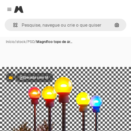
Magnific
Close menu
Pesqui
Início
/
stock
/
PSD
/
Magnífico topo de ár…
Gerada com IA
Premium