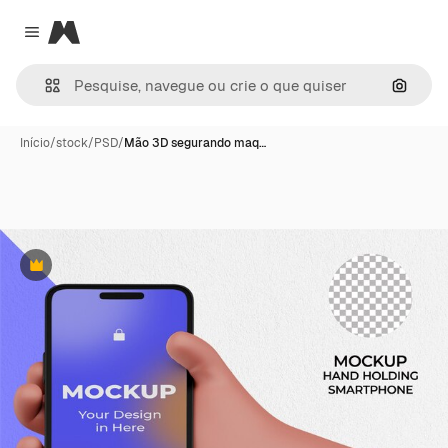
Magnific
Close menu
Pesqui
Início
/
stock
/
PSD
/
Mão 3D segurando maq…
Premium