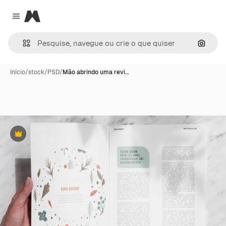
Magnific
Close menu
Pesqui
Início
/
stock
/
PSD
/
Mão abrindo uma revi…
Premium