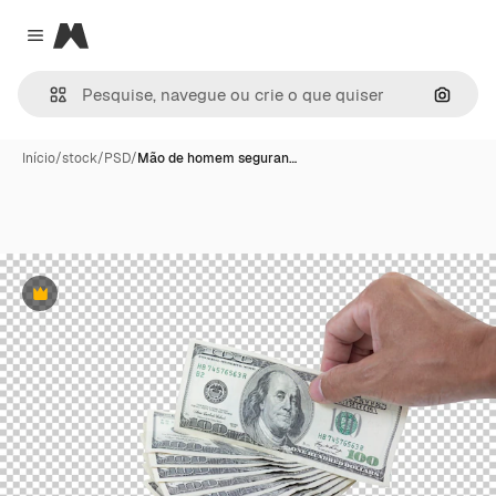
Magnific
Close menu
Pesqui
Início
/
stock
/
PSD
/
Mão de homem seguran…
Premium