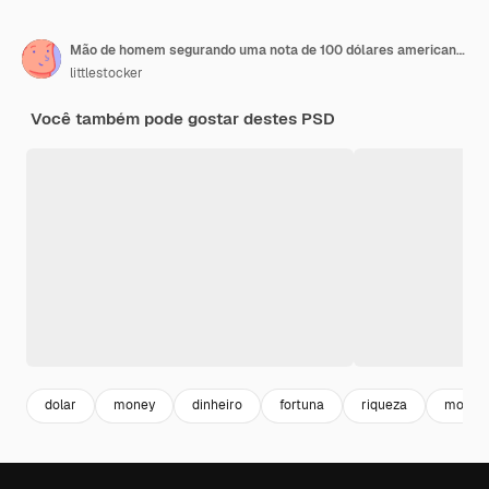
Mão de homem segurando uma nota de 100 dólares americanos isolada no fundo branco Negócios e conceito financeiro
littlestocker
Você também pode gostar destes PSD
dolar
money
dinheiro
fortuna
riqueza
moeda