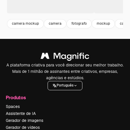
camera mockup
camera
fotografo
mockup
camer
A plataforma criativa para você direcionar seu melhor trabalho.
Mais de 1 milhão de assinantes entre criativos, empresas,
agências e estúdios.
Português
Produtos
Spaces
Assistente de IA
Gerador de imagens
Gerador de vídeos