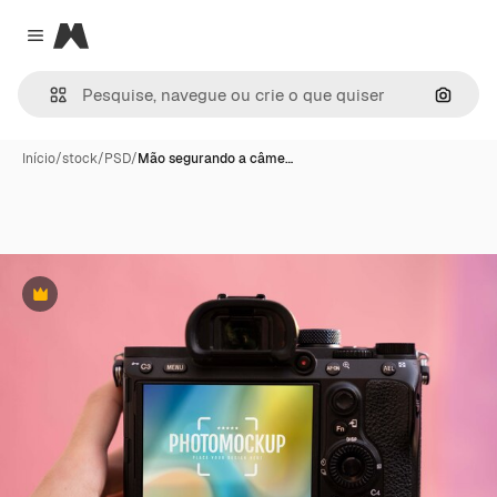
Magnific
Close menu
Pesqui
Início
/
stock
/
PSD
/
Mão segurando a câme…
Premium