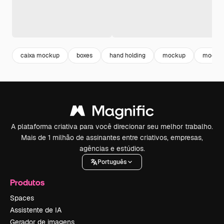
caixa mockup
boxes
hand holding
mockup
mockup
A plataforma criativa para você direcionar seu melhor trabalho.
Mais de 1 milhão de assinantes entre criativos, empresas,
agências e estúdios.
Português
Produtos
Spaces
Assistente de IA
Gerador de imagens