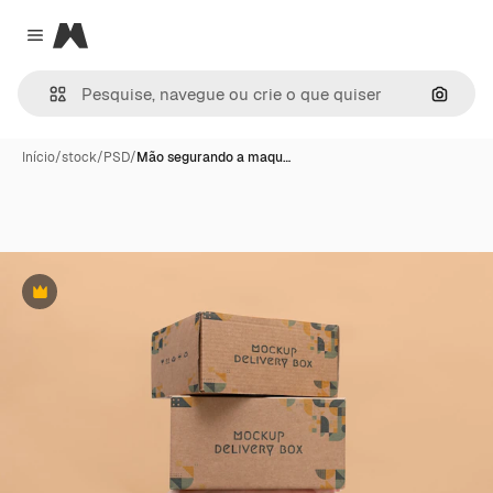
Magnific
Close menu
Pesqui
Início
/
stock
/
PSD
/
Mão segurando a maqu…
Premium