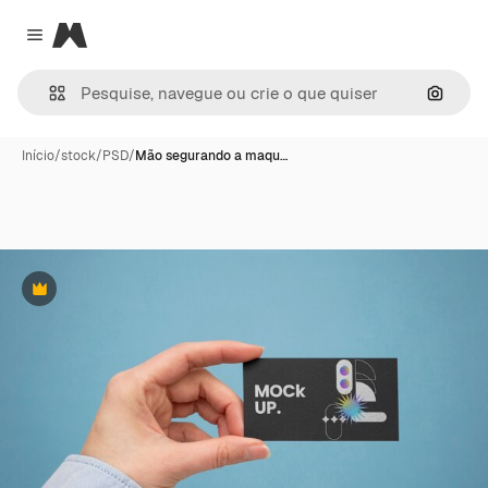
Magnific
Close menu
Pesqui
Início
/
stock
/
PSD
/
Mão segurando a maqu…
Premium