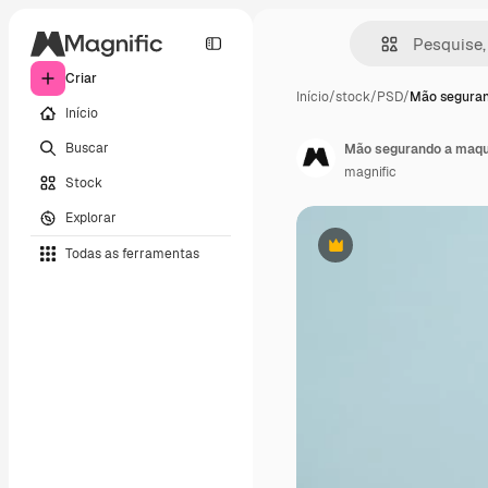
Criar
Início
/
stock
/
PSD
/
Mão segura
Início
Buscar
Mão segurando a maque
magnific
Stock
Explorar
Todas as ferramentas
Premium