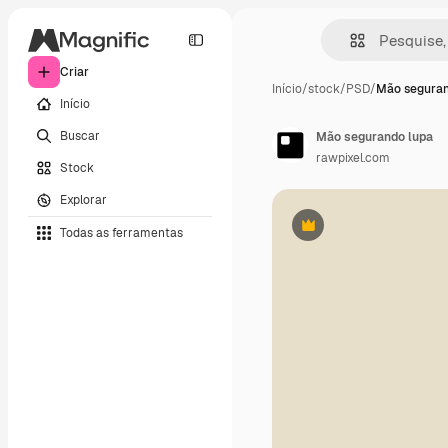
Criar
Início
/
stock
/
PSD
/
Mão seguran
Início
Buscar
Mão segurando lupa
rawpixel.com
Stock
Explorar
Todas as ferramentas
Premium