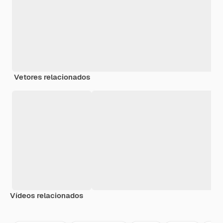
Vetores relacionados
Vídeos relacionados
Premium
Premium
Gerado por IA
Premium
Premium
Gerado por 