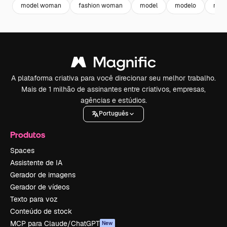
model woman
fashion woman
model
modelo
mode
A plataforma criativa para você direcionar seu melhor trabalho.
Mais de 1 milhão de assinantes entre criativos, empresas,
agências e estúdios.
Português
Produtos
Spaces
Assistente de IA
Gerador de imagens
Gerador de vídeos
Texto para voz
Conteúdo de stock
MCP para Claude/ChatGPT
New