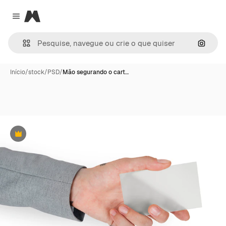
Magnific
Close menu
Pesqui
Início
/
stock
/
PSD
/
Mão segurando o cart…
Premium