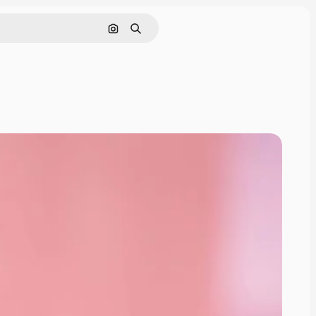
Pesquisar por imagem
Buscar