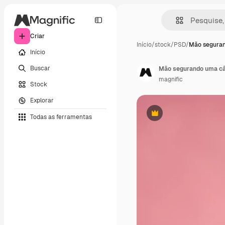
Criar
Início
/
stock
/
PSD
/
Mão segura
Início
Buscar
Mão segurando uma câm
magnific
Stock
Explorar
Todas as ferramentas
Premium