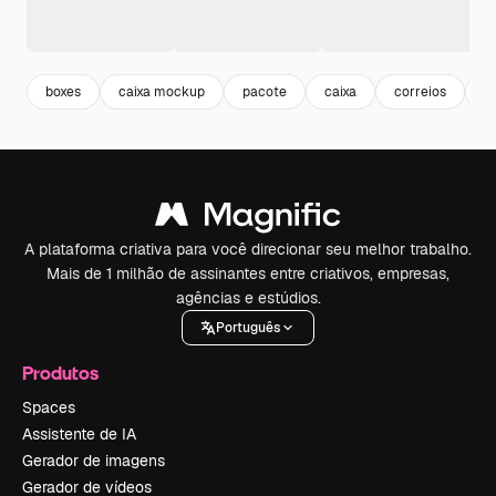
boxes
caixa mockup
pacote
caixa
correios
a
A plataforma criativa para você direcionar seu melhor trabalho.
Mais de 1 milhão de assinantes entre criativos, empresas,
agências e estúdios.
Português
Produtos
Spaces
Assistente de IA
Gerador de imagens
Gerador de vídeos