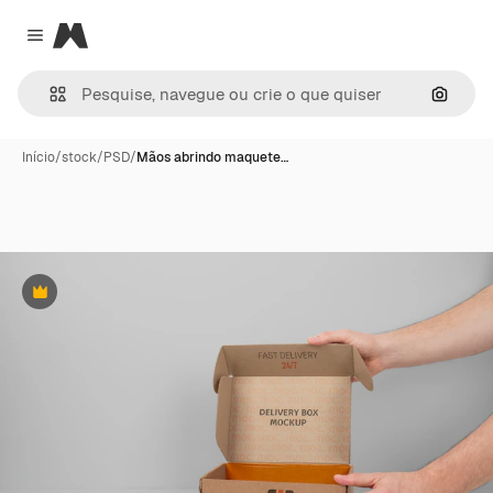
Magnific
Close menu
Pesqui
Início
/
stock
/
PSD
/
Mãos abrindo maquete…
Premium