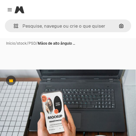
Magnific
Close menu
Pesqui
Início
/
stock
/
PSD
/
Mãos de alto ângulo …
Premium