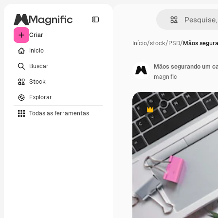
Criar
Início
/
stock
/
PSD
/
Mãos segur
Início
Buscar
Mãos segurando um ca
magnific
Stock
Explorar
Todas as ferramentas
Premium