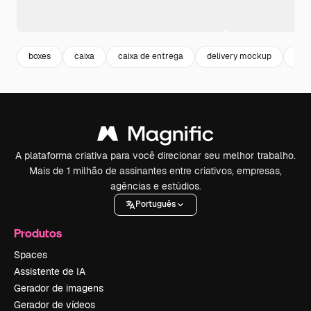
boxes
caixa
caixa de entrega
delivery mockup
pac
A plataforma criativa para você direcionar seu melhor trabalho.
Mais de 1 milhão de assinantes entre criativos, empresas,
agências e estúdios.
Português
Produtos
Spaces
Assistente de IA
Gerador de imagens
Gerador de vídeos