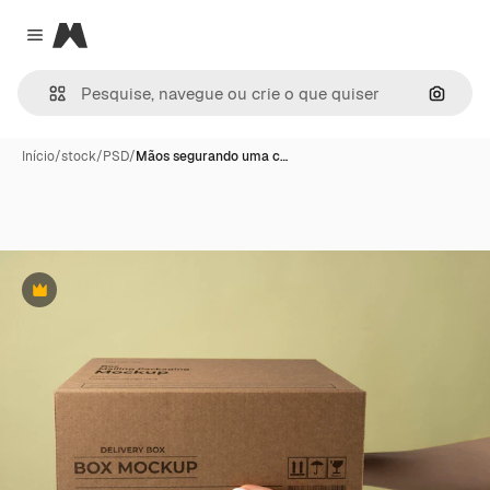
Magnific
Close menu
Pesqui
Início
/
stock
/
PSD
/
Mãos segurando uma c…
Premium