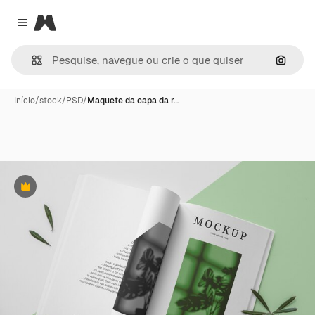
Magnific
Close menu
Pesqui
Início
/
stock
/
PSD
/
Maquete da capa da r…
Premium