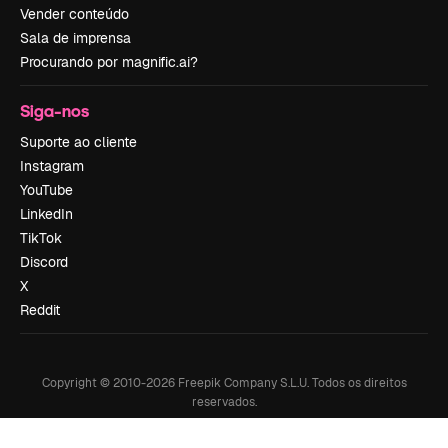
Vender conteúdo
Sala de imprensa
Procurando por magnific.ai?
Siga-nos
Suporte ao cliente
Instagram
YouTube
LinkedIn
TikTok
Discord
X
Reddit
Copyright © 2010-
2026
Freepik Company S.L.U.
Todos os direitos
reservados
.