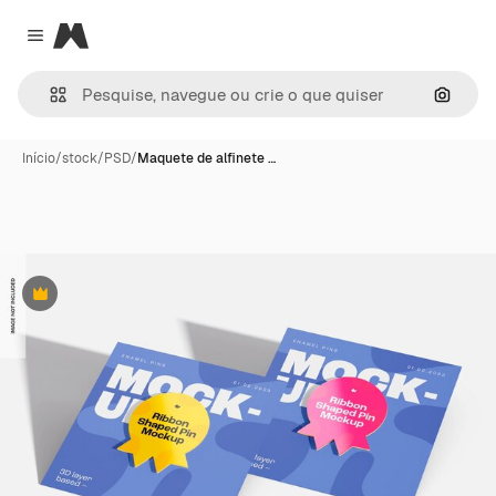
Magnific
Close menu
Pesqui
Início
/
stock
/
PSD
/
Maquete de alfinete …
Premium