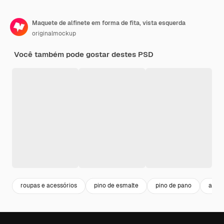
Maquete de alfinete em forma de fita, vista esquerda
originalmockup
Você também pode gostar destes PSD
roupas e acessórios
pino de esmalte
pino de pano
alfin