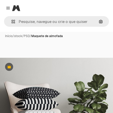
Magnific
Close menu
Pesqui
Início
/
stock
/
PSD
/
Maquete de almofada
Premium