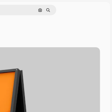
Pesquisar por imagem
Buscar