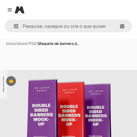
Magnific
Close menu
Pesqui
Início
/
stock
/
PSD
/
Maquete de banners d…
Premium