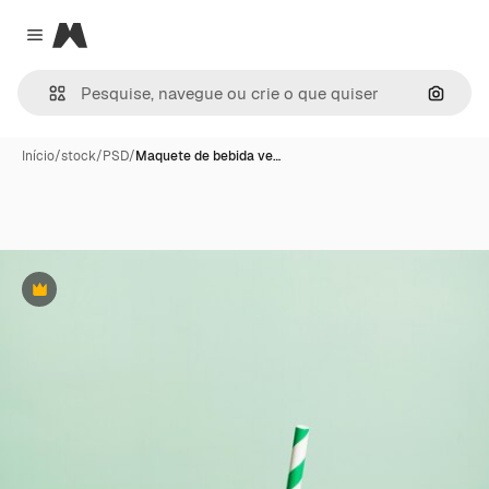
Magnific
Close menu
Pesqui
Início
/
stock
/
PSD
/
Maquete de bebida ve…
Premium