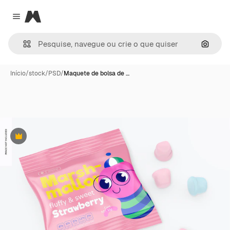
Magnific
Close menu
Pesqui
Início
/
stock
/
PSD
/
Maquete de bolsa de …
Premium