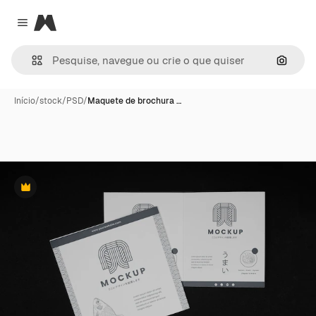
Magnific
Close menu
Pesqui
Início
/
stock
/
PSD
/
Maquete de brochura …
Premium