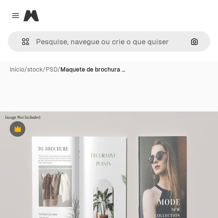
Magnific
Close menu
Pesqui
Início
/
stock
/
PSD
/
Maquete de brochura …
Premium