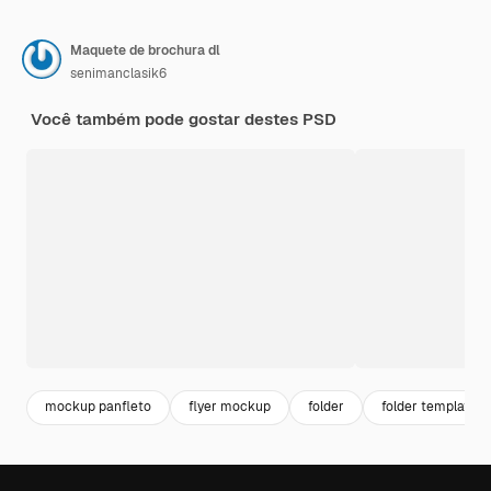
Maquete de brochura dl
senimanclasik6
Você também pode gostar destes PSD
mockup panfleto
flyer mockup
folder
folder template