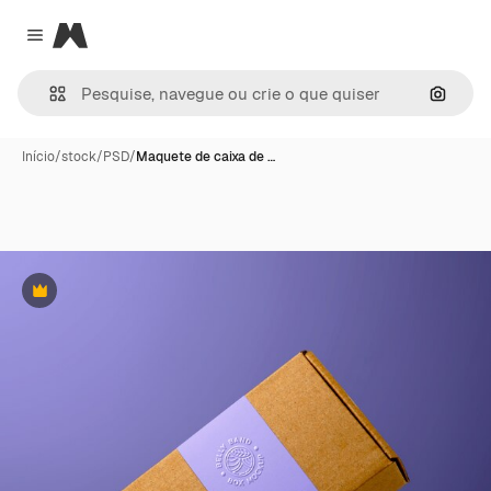
Magnific
Close menu
Pesqui
Início
/
stock
/
PSD
/
Maquete de caixa de …
Premium