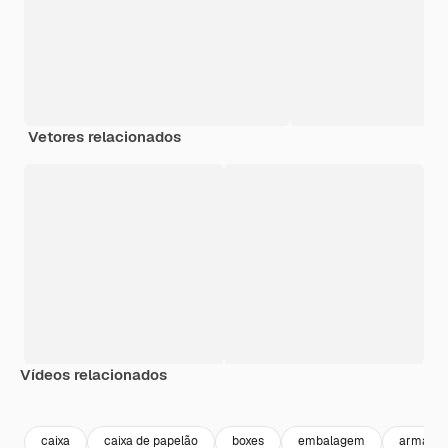
Vetores relacionados
Vídeos relacionados
Premium
Premium
Premium
Premium
caixa
caixa de papelão
boxes
embalagem
armaze