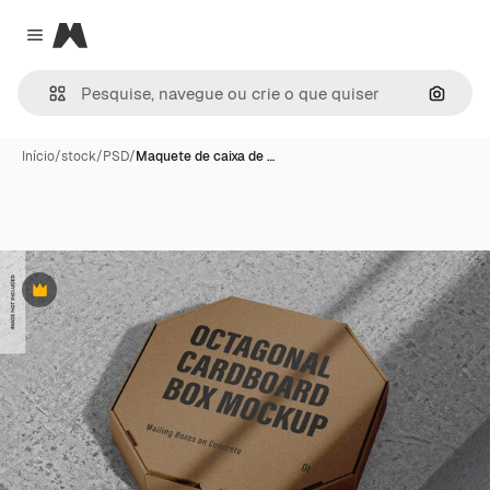
Magnific
Close menu
Pesqui
Início
/
stock
/
PSD
/
Maquete de caixa de …
Premium