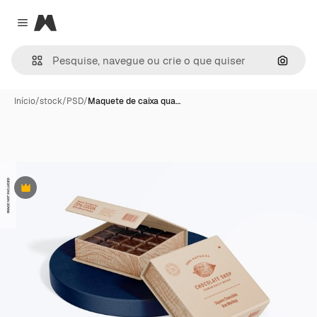
Magnific
Close menu
Pesqui
Início
/
stock
/
PSD
/
Maquete de caixa qua…
Premium