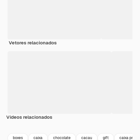
Vetores relacionados
Vídeos relacionados
Premium
Premium
Gerado por IA
Premium
Premium
boxes
caixa
chocolate
cacau
gift
caixa prese