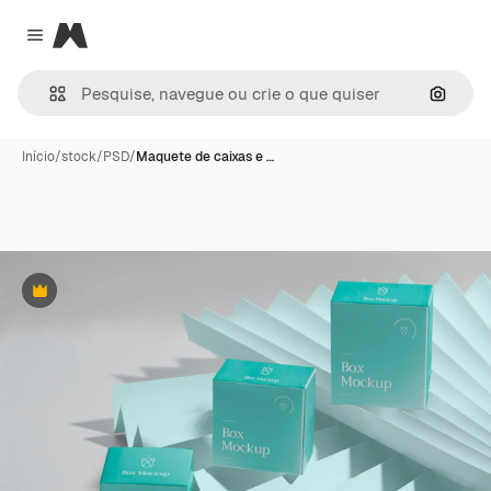
Magnific
Close menu
Pesqui
Início
/
stock
/
PSD
/
Maquete de caixas e …
Premium