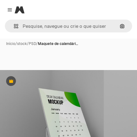
Magnific
Close menu
Pesqui
Início
/
stock
/
PSD
/
Maquete de calendári…
Premium