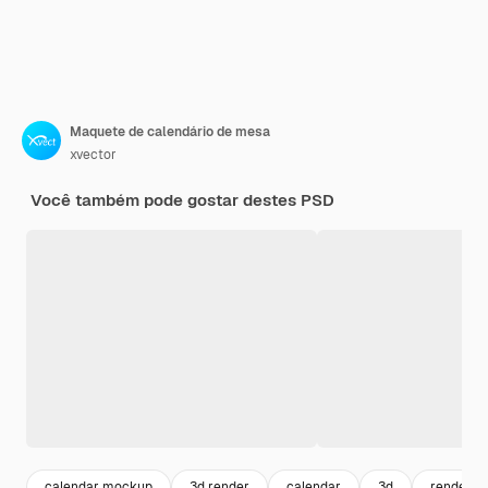
Maquete de calendário de mesa
xvector
Você também pode gostar destes PSD
calendar mockup
3d render
calendar
3d
render