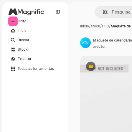
Criar
Início
/
stock
/
PSD
/
Maquete de 
Início
Buscar
Maquete de calendário
xvector
Stock
Explorar
Todas as ferramentas
Premium