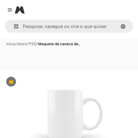
Magnific
Close menu
Pesqui
Início
/
stock
/
PSD
/
Maquete de caneca de…
Premium