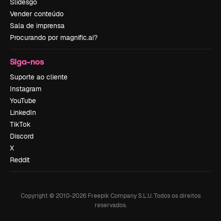
Slidesgo
Vender conteúdo
Sala de imprensa
Procurando por magnific.ai?
Siga-nos
Suporte ao cliente
Instagram
YouTube
LinkedIn
TikTok
Discord
X
Reddit
Copyright © 2010-
2026
Freepik Company S.L.U.
Todos os direitos
reservados
.