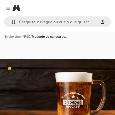
Magnific
Close menu
Pesqui
Início
/
stock
/
PSD
/
Maquete de caneca de…
Premium