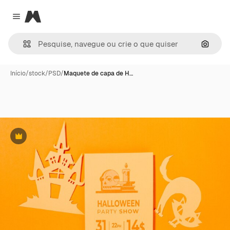
Magnific
Close menu
Pesqui
Início
/
stock
/
PSD
/
Maquete de capa de H…
Premium