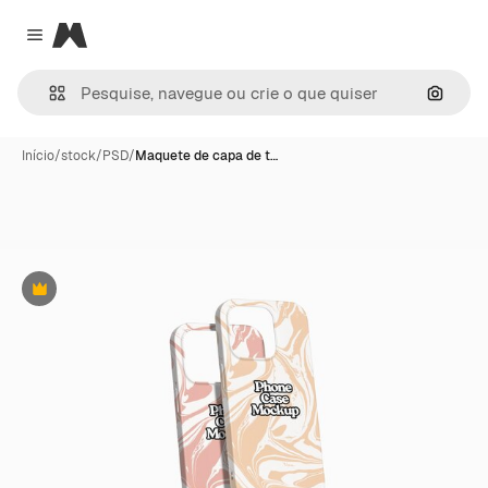
Magnific
Close menu
Pesqui
Início
/
stock
/
PSD
/
Maquete de capa de t…
Premium