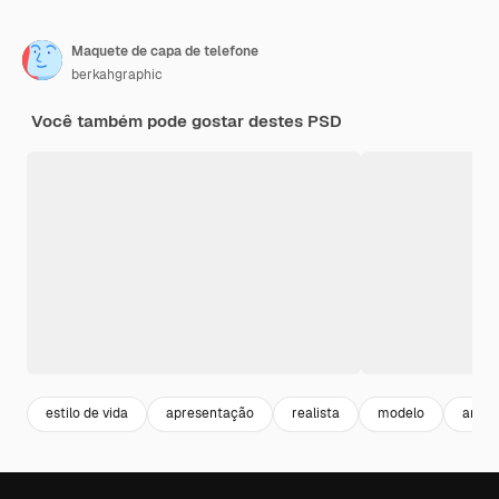
Maquete de capa de telefone
berkahgraphic
Você também pode gostar destes PSD
estilo de vida
apresentação
realista
modelo
artig