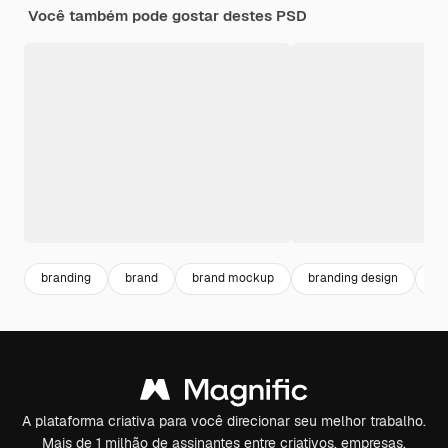
Você também pode gostar destes PSD
branding
brand
brand mockup
branding design
br
A plataforma criativa para você direcionar seu melhor trabalho.
Mais de 1 milhão de assinantes entre criativos, empresas,