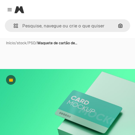
Magnific
Close menu
Pesqui
Início
/
stock
/
PSD
/
Maquete de cartão de…
Premium