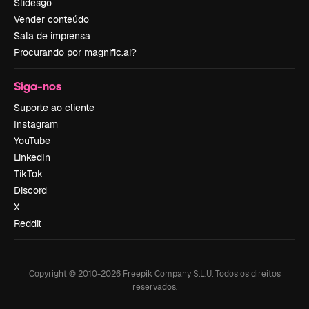
Slidesgo
Vender conteúdo
Sala de imprensa
Procurando por magnific.ai?
Siga-nos
Suporte ao cliente
Instagram
YouTube
LinkedIn
TikTok
Discord
X
Reddit
Copyright © 2010-
2026
Freepik Company S.L.U.
Todos os direitos
reservados
.